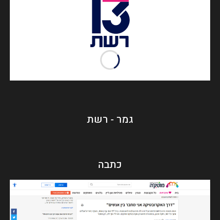
גמר - רשת
כתבה